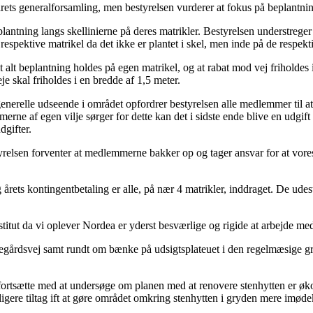
ets generalforsamling, men bestyrelsen vurderer at fokus på beplantning 
plantning langs skellinierne på deres matrikler. Bestyrelsen understrege
espektive matrikel da det ikke er plantet i skel, men inde på de respekti
 at alt beplantning holdes på egen matrikel, og at rabat mod vej frihol
e skal friholdes i en bredde af 1,5 meter.
 generelle udseende i området opfordrer bestyrelsen alle medlemmer til a
erne af egen vilje sørger for dette kan det i sidste ende blive en udgif
gifter.
styrelsen forventer at medlemmerne bakker op og tager ansvar for at vore
ets kontingentbetaling er alle, på nær 4 matrikler, inddraget. De udeståe
nstitut da vi oplever Nordea er yderst besværlige og rigide at arbejde m
egårdsvej samt rundt om bænke på udsigtsplateuet i den regelmæsige græss
 fortsætte med at undersøge om planen med at renovere stenhytten er øko
ligere tiltag ift at gøre området omkring stenhytten i gryden mere im