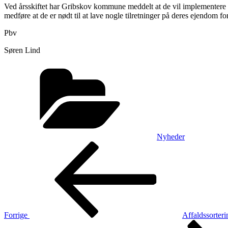
Ved årsskiftet har Gribskov kommune meddelt at de vil implementere n
medføre at de er nødt til at lave nogle tilretninger på deres ejendom f
Pbv
Søren Lind
Kategorier
Nyheder
Indlægsnavigation
Forrige
indlæg
Forrige
Affaldssorte
Næste