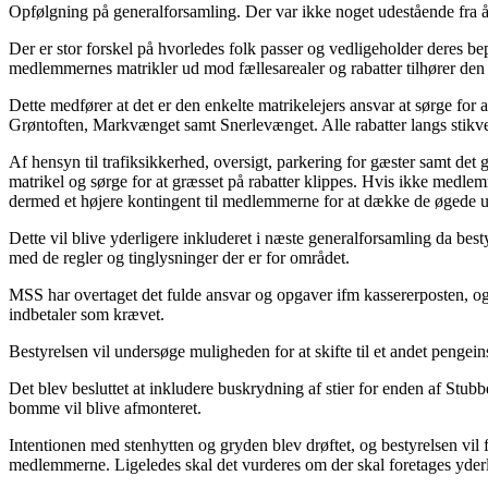
Opfølgning på generalforsamling. Der var ikke noget udestående fra år
Der er stor forskel på hvorledes folk passer og vedligeholder deres be
medlemmernes matrikler ud mod fællesarealer og rabatter tilhører den r
Dette medfører at det er den enkelte matrikelejers ansvar at sørge for
Grøntoften, Markvænget samt Snerlevænget. Alle rabatter langs stikvej
Af hensyn til trafiksikkerhed, oversigt, parkering for gæster samt det
matrikel og sørge for at græsset på rabatter klippes. Hvis ikke medlemm
dermed et højere kontingent til medlemmerne for at dække de øgede ud
Dette vil blive yderligere inkluderet i næste generalforsamling da be
med de regler og tinglysninger der er for området.
MSS har overtaget det fulde ansvar og opgaver ifm kassererposten, og år
indbetaler som krævet.
Bestyrelsen vil undersøge muligheden for at skifte til et andet pengei
Det blev besluttet at inkludere buskrydning af stier for enden af Stubb
bomme vil blive afmonteret.
Intentionen med stenhytten og gryden blev drøftet, og bestyrelsen vil
medlemmerne. Ligeledes skal det vurderes om der skal foretages yder