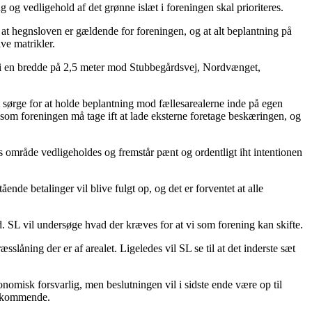
og vedligehold af det grønne islæt i foreningen skal prioriteres.
r at hegnsloven er gældende for foreningen, og at alt beplantning på
ve matrikler.
des i en bredde på 2,5 meter mod Stubbegårdsvej, Nordvænget,
t sørge for at holde beplantning mod fællesarealerne inde på egen
t som foreningen må tage ift at lade eksterne foretage beskæringen, og
s område vedligeholdes og fremstår pænt og ordentligt iht intentionen
nde betalinger vil blive fulgt op, og det er forventet at alle
ed. SL vil undersøge hvad der kræves for at vi som forening kan skifte.
låning der er af arealet. Ligeledes vil SL se til at det inderste sæt
nomisk forsvarlig, men beslutningen vil i sidste ende være op til
ødekommende.