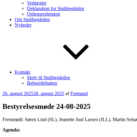
Vedtægter
Deklaration for Stubbegården
Ordensreglement
Om Stubbegården
Nyheder
Kontakt
Skriv til Stubbegården
Beboerdebatten
Udgivet
26. august 2025
28. august 2025
af
Formand
den
Bestyrelsesmøde 24-08-2025
Fremmødt: Søren Lind (SL), Jeanette Juul Larsen (JLL), Martin Sels
Agenda: