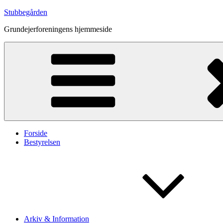
Videre
Stubbegården
til
Grundejerforeningens hjemmeside
indhold
Forside
Bestyrelsen
Arkiv & Information