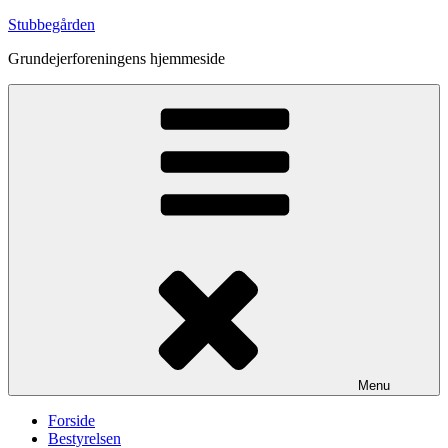
Videre
Stubbegården
til
Grundejerforeningens hjemmeside
indhold
Menu
Forside
Bestyrelsen