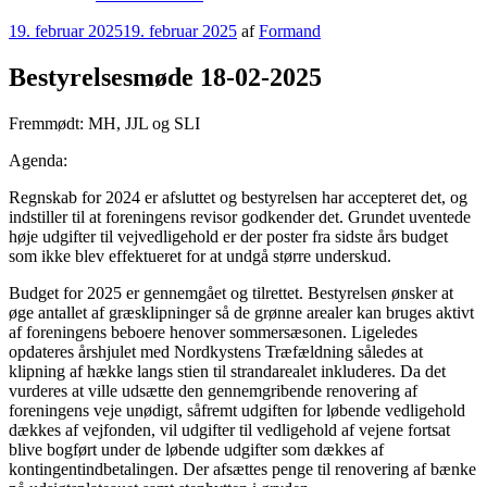
Udgivet
19. februar 2025
19. februar 2025
af
Formand
den
Bestyrelsesmøde 18-02-2025
Fremmødt: MH, JJL og SLI
Agenda:
Regnskab for 2024 er afsluttet og bestyrelsen har accepteret det, og
indstiller til at foreningens revisor godkender det. Grundet uventede
høje udgifter til vejvedligehold er der poster fra sidste års budget
som ikke blev effektueret for at undgå større underskud.
Budget for 2025 er gennemgået og tilrettet. Bestyrelsen ønsker at
øge antallet af græsklipninger så de grønne arealer kan bruges aktivt
af foreningens beboere henover sommersæsonen. Ligeledes
opdateres årshjulet med Nordkystens Træfældning således at
klipning af hække langs stien til strandarealet inkluderes. Da det
vurderes at ville udsætte den gennemgribende renovering af
foreningens veje unødigt, såfremt udgiften for løbende vedligehold
dækkes af vejfonden, vil udgifter til vedligehold af vejene fortsat
blive bogført under de løbende udgifter som dækkes af
kontingentindbetalingen. Der afsættes penge til renovering af bænke