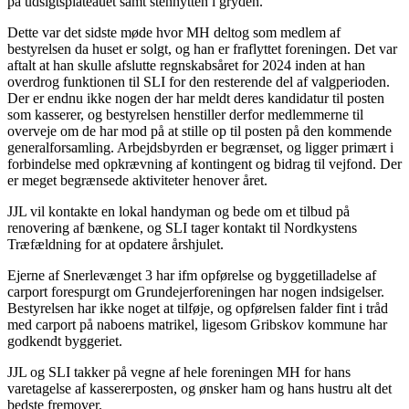
på udsigtsplateauet samt stenhytten i gryden.
Dette var det sidste møde hvor MH deltog som medlem af
bestyrelsen da huset er solgt, og han er fraflyttet foreningen. Det var
aftalt at han skulle afslutte regnskabsåret for 2024 inden at han
overdrog funktionen til SLI for den resterende del af valgperioden.
Der er endnu ikke nogen der har meldt deres kandidatur til posten
som kasserer, og bestyrelsen henstiller derfor medlemmerne til
overveje om de har mod på at stille op til posten på den kommende
generalforsamling. Arbejdsbyrden er begrænset, og ligger primært i
forbindelse med opkrævning af kontingent og bidrag til vejfond. Der
er meget begrænsede aktiviteter henover året.
JJL vil kontakte en lokal handyman og bede om et tilbud på
renovering af bænkene, og SLI tager kontakt til Nordkystens
Træfældning for at opdatere årshjulet.
Ejerne af Snerlevænget 3 har ifm opførelse og byggetilladelse af
carport forespurgt om Grundejerforeningen har nogen indsigelser.
Bestyrelsen har ikke noget at tilføje, og opførelsen falder fint i tråd
med carport på naboens matrikel, ligesom Gribskov kommune har
godkendt byggeriet.
JJL og SLI takker på vegne af hele foreningen MH for hans
varetagelse af kassererposten, og ønsker ham og hans hustru alt det
bedste fremover.