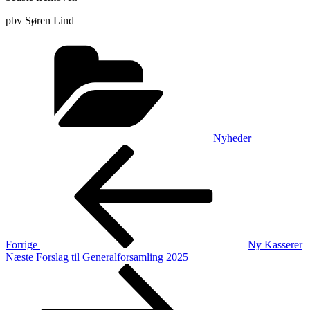
pbv Søren Lind
Kategorier
Nyheder
Indlægsnavigation
Forrige
indlæg
Forrige
Ny Kasserer
Næste
Næste
Forslag til Generalforsamling 2025
indlæg